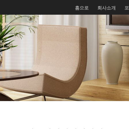
홈으로
회사소개
포
---
---